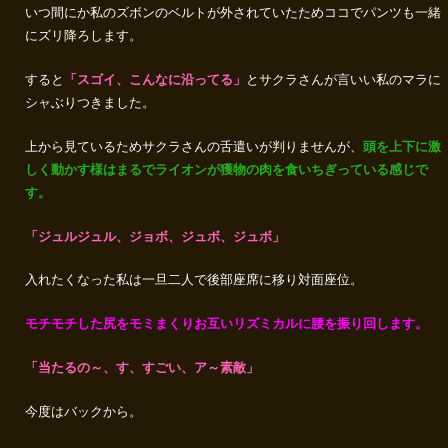
いつ間にか私のズボンのベルトが外されていたためココでパンツも一緒
にズリ降ろします。
すると
「スゴイ、こんなに沿ってる」
とサクラさんが言いい私のマラに
シャぶりつきました。
上から見ているためサクラさんの舌遣いが判りませんが、
頭を上下に激
しく動かす様はまるでライオンが獲物の肉を食いちぎっている感じで
す。
「ジュルジュル、ジョボ、ジュボ、ジュボ」
入れたくなった私は一旦二人で後部座席に移り対面座位。
モチモチした尻をモミまくりお互いリズミカルに腰を振り回します。
「当たるの～、す、すごい、ア～素敵」
今度はバックから。