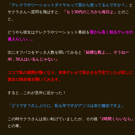
「テレクラやツーショットダイヤルって昔から使ってるんですか？」
と
サクラさんへ質問を飛ばすと、
「もう30代のころから毎日よ」
とのこ
と。
どうやら彼女はテレクラやツーショット番組を
昔から良く知るテレセの
達人らしい…。
次にオフパコをヤッタ人数を聞いてみると
「結構な数よ…、そうねー
40，50人はいるんじゃない」
ココで私の股間が熱くなり、本来テレセで済ませる予定でしたが試しに
彼女の現在地を聞いてみます。
すると…これが意外に近かった！
「どうです？久しぶりに。私も年ですがアソコは未だ健在ですよ」
この時サクラさんは笑い転げていましたが、その後
「2時間くらいなら」
との事。