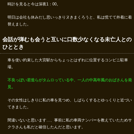
時計を見ると今は深夜1：00。
明日は会社も休みだし思いっきりヌきまくろうと、私は慌てて外着に着
替えました。
会話が弾むも会うと互いに口数少なくなる未亡人との
ひととき
車を使い約束した大宮駅からちょっとはずれに位置するコンピニ駐車
場。
不良っぽい若造らがタムロっている中、一人の中高年風のおばさんを発
見。
その女性はしきりに私の車を見つめ、しばらくするとゆっくりと近づい
てきました。
間違いないと思います…、事前に私の車両ナンバーを教えていたためサ
クラさんも私だと確信したんだと思います。