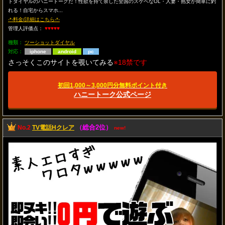
トダイヤルのハニートークだ！性欲を持て余した全国のスケベなOL・人妻・熟女が簡単に釣
れる！自宅からスマホ...
-*-料金/詳細はこちら-*-
管理人評価点：
♥♥♥♥♥
種類：
ツーショットダイヤル
対応：
iphone
android
pc
さっそくこのサイトを覗いてみる
※18禁です
初回1,000～3,000円分無料ポイント付き
ハニートーク公式ページ
（総合2位）
No.2
TV電話Hクレア
new!