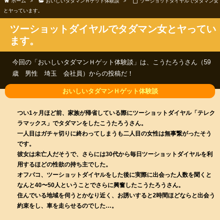
ホーム
>
おいしいタダマンＨゲット体験談
>
ツーショットダイヤルでタダマン女
とヤっています。
ツーショットダイヤルでタダマン女とヤってい
ます。
今回の「おいしいタダマンＨゲット体験談」は、こうたろうさん（59
歳 男性 埼玉 会社員）からの投稿だ！
つい1ヶ月ほど前、家族が帰省している際にツーショットダイヤル「テレク
ラマックス」でタダマンをしたこうたろうさん。
一人目はガチャ切りに終わってしまうも二人目の女性は無事繋がったそう
です。
彼女は未亡人だそうで、さらには30代から毎日ツーショットダイヤルを利
用するほどの性欲の持ち主でした。
オフパコ、ツーショットダイヤルをした後に実際に出会った人数を聞くと
なんと40〜50人ということでさらに興奮したこうたろうさん。
住んでいる地域を伺うとかなり近く、お誘いすると2時間ほどならと出会う
約束をし、車を走らせるのでした…。