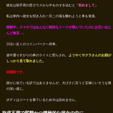
彼女は助手席の窓ガラスから中をのぞき込むと
「初めまして」
私は車内へ彼女を招き入れ一旦この場を離れようと車を発進。
移動中…スマホではあんなに軽快なトークが弾んでいたのにお互いほと
んど無言…。
川沿い近くのコインパークへ停車。
途中通りすがりの車のライトに照らされ、
ようやくサクラさんのお顔が
しっかり見て取れました。
綺麗顔です。
誰かに似ている訳ではありませんが、大げさに言うと宝塚にいそうな堀
の深い感じ。
ボディはコートを着ているため今は読めません。