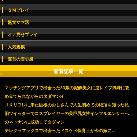
ＳＭプレイ
熟女ママ活
オナ見せプレイ
人気規模
運営の安心感
新着記事一覧
マッチングアプリで出会った33歳の泥酔美女に逆レイプ気味に攻
め立てられながらのタダマンH
ＪＫリフレに来た巨根のおじさんで人生初めての絶頂を知った私
旧ツイッターでコスプレイヤーの美巨乳女性インフルエンサーへ
のネトナンに成功してタダマン
テレクラマックスで出会ったドスケベ保育士が今の嫁に…