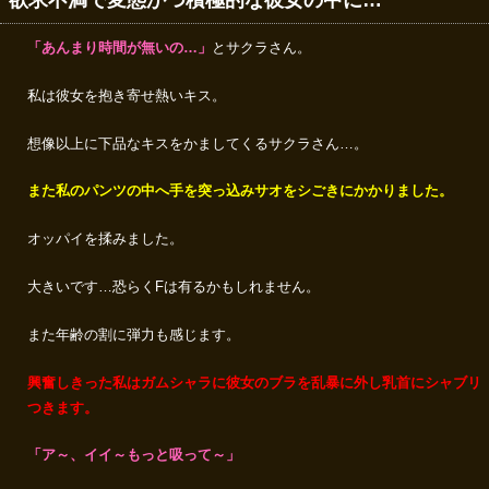
欲求不満で変態かつ積極的な彼女の中に…
「あんまり時間が無いの…」
とサクラさん。
私は彼女を抱き寄せ熱いキス。
想像以上に下品なキスをかましてくるサクラさん…。
また私のパンツの中へ手を突っ込みサオをシごきにかかりました。
オッパイを揉みました。
大きいです…恐らくFは有るかもしれません。
また年齢の割に弾力も感じます。
興奮しきった私はガムシャラに彼女のブラを乱暴に外し乳首にシャブリ
つきます。
「ア～、イイ～もっと吸って～」