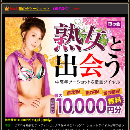
（総合3位）
No.3
華の会ツーショット
new!
初回最大10,000円分のお試し無料pt
寸評：
どエロイ熟女とテレフォンセックスをやりまくれるツーショットダイヤルが華の会ツ