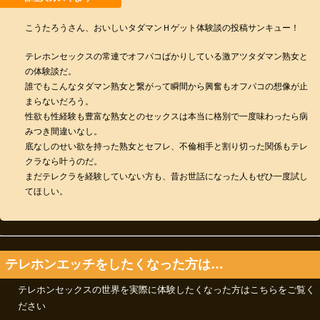
こうたろうさん、おいしいタダマンＨゲット体験談の投稿サンキュー！
テレホンセックスの常連でオフパコばかりしている激アツタダマン熟女と
の体験談だ。
誰でもこんなタダマン熟女と繋がって瞬間から興奮もオフパコの想像が止
まらないだろう。
性欲も性経験も豊富な熟女とのセックスは本当に格別で一度味わったら病
みつき間違いなし。
底なしのせい欲を持った熟女とセフレ、不倫相手と割り切った関係もテレ
クラなら叶うのだ。
まだテレクラを経験していない方も、昔お世話になった人もぜひ一度試し
てほしい。
テレホンエッチをしたくなった方は…
テレホンセックスの世界を実際に体験したくなった方はこちらをご覧く
ださい