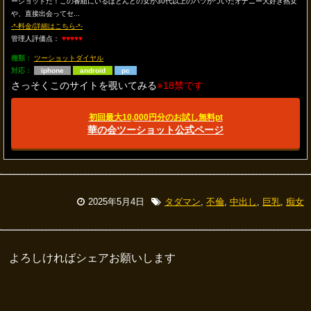
ーショットだ！この番組にいるほとんどの女が30代以上のバツがついたオナニー大好き熟女
や、直接出会ってセ...
-*-料金/詳細はこちら-*-
管理人評価点：
♥♥♥♥♥
種類：
ツーショットダイヤル
対応：
iphone
android
pc
さっそくこのサイトを覗いてみる
※18禁です
初回最大10,000円分のお試し無料pt
華の会ツーショット公式ページ
2025年5月4日
タダマン
,
不倫
,
中出し
,
巨乳
,
痴女
よろしければシェアお願いします