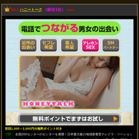
（総合1位）
No.1
ハニートーク
new!
初回1,000～3,000円分無料ポイント付き
寸評：
全国200センターのセンターを展開！日本最大級の地域密着型テレクラ・ツーショッ