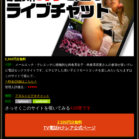
2,500円分無料
寸評：
メールエッチ・テレエッチに積極的な肉食系女子・肉食系若妻さんの参加が多いテレ
ビ電話セックスサイトです。ピチピチした若い子とリモートエッチを楽しみたいならまずは
このサイトで遊んで...
-*-料金/詳細はこちら-*-
管理人評価点：
♥♥♥♥♥
種類：
アダルトビデオチャット
対応：
iphone
android
さっそくこのサイトを覗いてみる
※18禁です
2,500円分無料
TV電話Hクレア公式ページ