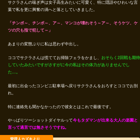
サクラさんの喘ぎ声は女子高生みたいに可愛く、特に隠語やひわいな言
葉で私を更に興奮の渦へと落としていきました。
「チンポ～、チンポ～、ア～、マンコが壊れそう～ア～、そうケツ、ケ
ツの穴も指で犯して～」
あまりの変態ぶりに私は思わず中出し。
ココでサクラさんは慌ててお掃除フェラをかまし、
おそらく2回戦も期待
していたみたいですがさすがに今の私はその体力がありませんでし
た…。
最初に出会ったコンビニ駐車場へ戻りサクラさんをおろすとココでお別
れ。
特に連絡先も聞かなかったので彼女とはこれで最後です。
やっぱりツーショットダイヤルって
今もタダマンが出来る大人の楽園と
言って過言では無さそうですね。